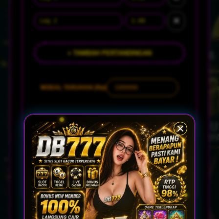
✕
+ TAMBAH PERTANDINGAN
MODAL TARUHAN (Rp)
Jumlah Leg
2
Total Odds
3.30
POTENSI MENANG
Rp 330.000
Profit Bersih
Rp 230.000