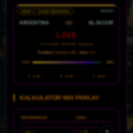
GRUP J · JUARA BERTAHAN
ARGENTINA
ALJAZAIR
VS
LIVE
17 Juni 2026 · 08:00 WIB · Arrowhead
Prediksi:
Argentina Win ·
Skor:
4-0
88%
CONF
1
1.30
X
6.50
2
18.0
KALKULATOR MIX PARLAY
PERTANDINGAN
ODDS
✕