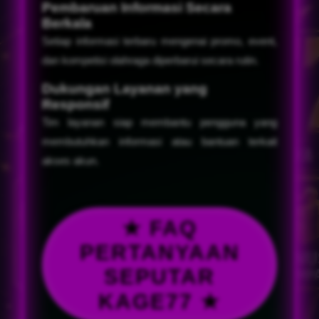
Pembaruan Informasi Secara
Berkala
Setiap informasi terbaru mengenai promo, event,
dan kompetisi olahraga diperbarui secara rutin.
Dukungan Layanan yang
Responsif
Tim layanan siap membantu pengguna yang
membutuhkan informasi atau bantuan terkait
akses akun.
★ FAQ
PERTANYAAN
SEPUTAR
KAGE77 ★