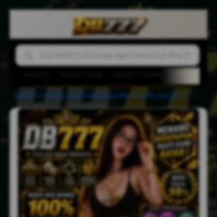
KAGE77
KAGE77 LINK
KAGE77 LOGIN
AGEN BOLA
KAGE77
-
JUDI BOLA
-
AGEN BOLA
-
MIX PARLAY
-
LINK JUDI BOLA
-
DB777 | Tempat Bermain Online dengan Tampilan Modern dan Responsif