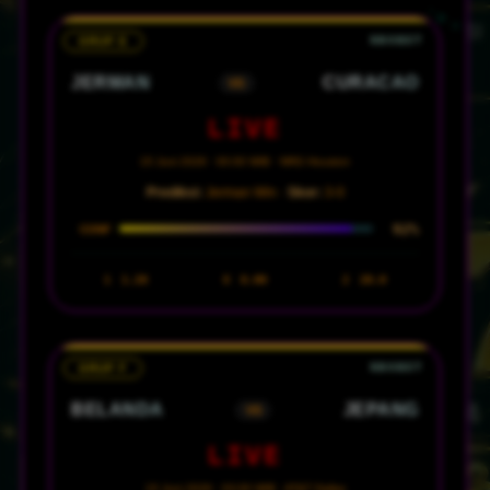
GRUP E
JERMAN
CURACAO
VS
LIVE
15 Juni 2026 · 00:00 WIB · NRG Houston
Prediksi:
Jerman Win ·
Skor:
3-0
92%
CONF
1
1.28
X
8.00
2
20.0
GRUP F
BELANDA
JEPANG
VS
LIVE
15 Juni 2026 · 03:00 WIB · AT&T Dallas