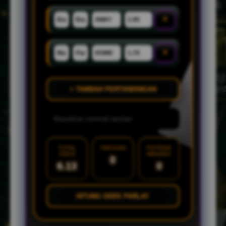
×
×
+ TAMBAH PERTANDINGAN
TOTAL
TARUHAN
POTENSI
ODDS
MENANG
0
6.13
0
HITUNG ODDS PARLAY