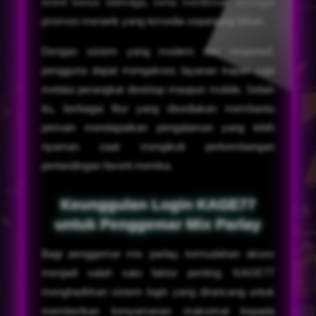
event bonus olahraga, serta menikmati berbagai
promosi menarik yang tersedia sepanjang tahun.
Dengan sistem yang modern dan responsif,
pengguna dapat mengakses layanan kapan saja
melalui perangkat desktop maupun mobile. Selain
itu, berbagai fitur yang disediakan membantu
pemain mendapatkan pengalaman yang lebih
nyaman saat mengikuti perkembangan
pertandingan favorit mereka.
Keunggulan Login KAGE77
untuk Penggemar Mix Parlay
Bagi penggemar mix parlay, kemudahan akses
menjadi salah satu faktor penting. KAGE77
menghadirkan sistem login yang dirancang untuk
memberikan kenyamanan maksimal kepada