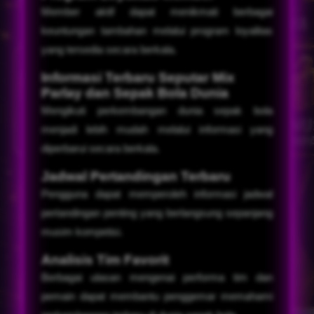
Member aktif dapat menikmati berbagai
keuntungan tambahan melalui program loyalitas
yang tersedia secara berkala.
Informasi Terbaru Seputar Mix
Parlay dan Sepak Bola Dunia
Mengikuti perkembangan dunia sepak bola
menjadi lebih mudah melalui informasi yang
diperbarui secara berkala.
Jadwal Pertandingan Terbaru
Pengguna dapat memperoleh informasi jadwal
pertandingan penting yang berlangsung sepanjang
musim kompetisi.
Analisis Tim Favorit
Berbagai ulasan mengenai performa tim dan
pemain dapat membantu penggemar memahami