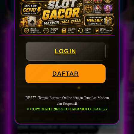
AGEN PIALA DUNIA &
KAGE77
© 2026
DB777 | Tempat Bermain
Online dengan Tampilan
LOGIN
Modern dan Responsif
Sepak bola selalu menjadi olahraga yang paling
DAFTAR
dinantikan oleh para penggemar di seluruh dunia.
Menjelang kompetisi sepak bola dunia 2026,
berbagai promo dan event bonus mulai hadir untuk
DB777 | Tempat Bermain Online dengan Tampilan Modern
memberikan pengalaman yang lebih menarik bagi
dan Responsif
© COPYRIGHT 2026 SEO SAKAMOTO | KAGE77
para pecinta olahraga.
KAGE77
menyediakan
akses login cepat yang memudahkan pengguna
untuk mendapatkan informasi terbaru, mengikuti